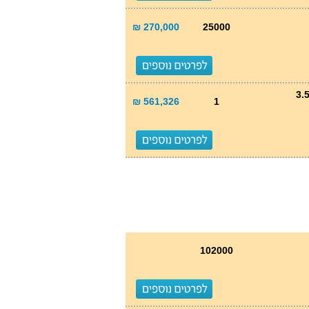
270,000 ₪
25000
561,326 ₪
1
102000