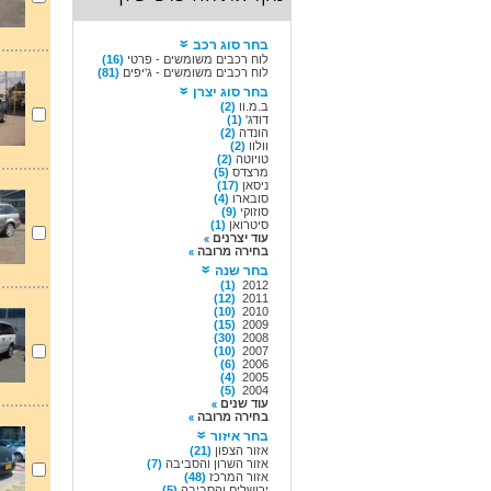
בחר סוג רכב
לוח רכבים משומשים - פרטי
(16)
לוח רכבים משומשים - ג'יפים
(81)
בחר סוג יצרן
ב.מ.וו
(2)
דודג'
(1)
הונדה
(2)
וולוו
(2)
טויוטה
(2)
מרצדס
(5)
ניסאן
(17)
סובארו
(4)
סוזוקי
(9)
סיטרואן
(1)
עוד יצרנים
בחירה מרובה
בחר שנה
(1)
2012
(12)
2011
(10)
2010
(15)
2009
(30)
2008
(10)
2007
(6)
2006
(4)
2005
(5)
2004
עוד שנים
בחירה מרובה
בחר איזור
אזור הצפון
(21)
אזור השרון והסביבה
(7)
אזור המרכז
(48)
ירושלים והסביבה
(5)