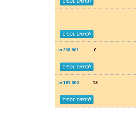
269,901 ₪
0
191,000 ₪
18