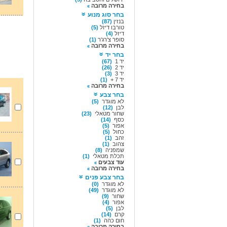
בחירה מרובה
בחר סוג מנוע
בנזין
(87)
טורבו דיזל
(5)
דיזל
(4)
סופר צ'רג'ר
(1)
בחירה מרובה
בחר יד
יד 1
(67)
יד 2
(26)
יד 3
(3)
יד 7 +
(1)
בחירה מרובה
בחר צבע
לא מוגדר
(5)
לבן
(12)
שחור מטאלי
(23)
כסף
(14)
אפור
(5)
כחול
(5)
זהב
(1)
צהוב
(1)
שמפניה
(8)
תכלת מטאלי
(1)
עוד צבעים
בחירה מרובה
בחר צבע פנים
לא מוגדר
(0)
לא מוגדר
(49)
שחור
(9)
אפור
(4)
לבן
(5)
קרם
(14)
חום כהה
(1)
בחירה מרובה