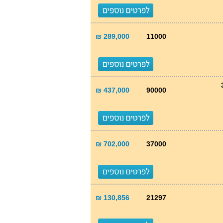
289,000 ₪
11000
437,000 ₪
90000
702,000 ₪
37000
130,856 ₪
21297