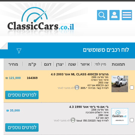
לוח רכבים משומשים
תמונות
איזור
שנה
יצרן
דגם
ק"מ
מחיר
מיין לפי:
מרצדס ML CLASS 400CDI אוט' 4.0 2003
מס' מודעה: 1569
121,000 ₪
164369
איזור: אזור המרכז
שנה: 2003
דגם: 400CDI אוט' 4.0
ליצירת קשר: מכירות *-3005
לא מחובר לאתר
ג'י.אם.סי ג'ימי אוט' 4.3 1990
מס' מודעה: 2208
35,000 ₪
איזור: ירושלים והסביבה
שנה: 1990
דגם: אוט' 4.3
ליצירת קשר: faisal 050-2161115
לא מחובר לאתר