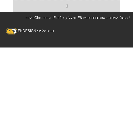
1
* מומלץ לצפות באתר בדפדפנים IE8 ומעלה, Firefox, או Chrome בלבד.
נבנה על ידי EKDESIGN