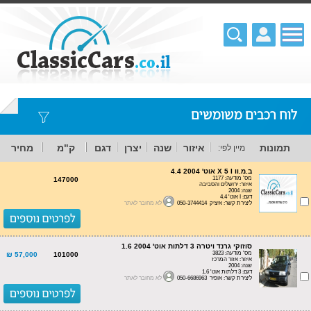
לוח רכבים משומשים
תמונות
איזור
שנה
יצרן
דגם
ק"מ
מחיר
מיין לפי:
ב.מ.וו X 5 I אוט' 4.4 2004
מס' מודעה: 1177
147000
איזור: ירושלים והסביבה
שנה: 2004
דגם: I אוט' 4.4
ליצירת קשר: איציק 050-3744414
לא מחובר לאתר
סוזוקי גרנד ויטרה 3 דלתות אוט' 1.6 2004
מס' מודעה: 3823
57,000 ₪
101000
איזור: אזור המרכז
שנה: 2004
דגם: 3 דלתות אוט' 1.6
ליצירת קשר: אופיר 050-6686963
לא מחובר לאתר