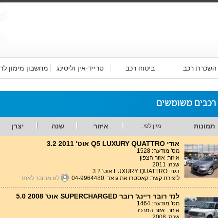
השכרת רכב
ביטוח רכב
טרייד-אין וליסינג
מחשבון מימון לר
 רכבים משומשים
תמונות
איזור
שנה
יצרן
מיין לפי:
אודי Q5 LUXURY QUATTRO אוט' 3.2 2011
מס' מודעה: 1528
איזור: אזור הצפון
שנה: 2011
דגם: LUXURY QUATTRO אוט' 3.2
ליצירת קשר: קאסטרו את גואד 04-9964480
לא מחובר לאתר
לנד רובר ריינג' רובר SUPERCHARGED אוט' 5.0 2008
מס' מודעה: 1464
איזור: אזור המרכז
שנה: 2008