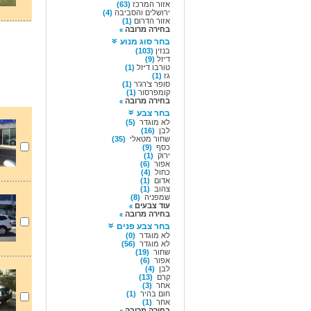
אזור המרכז
(63)
ירושלים והסביבה
(4)
אזור הדרום
(1)
בחירה מרובה
בחר סוג מנוע
בנזין
(103)
דיזל
(9)
טורבו דיזל
(1)
גז
(1)
סופר צ'רג'ר
(1)
קומפרסור
(1)
בחירה מרובה
בחר צבע
לא מוגדר
(5)
לבן
(16)
שחור מטאלי
(35)
כסף
(9)
ירוק
(1)
אפור
(6)
כחול
(4)
אדום
(1)
צהוב
(1)
שמפניה
(8)
עוד צבעים
בחירה מרובה
בחר צבע פנים
לא מוגדר
(0)
לא מוגדר
(56)
שחור
(19)
אפור
(6)
לבן
(4)
קרם
(13)
אחר
(3)
חום בהיר
(1)
אחר
(1)
בחירה מרובה