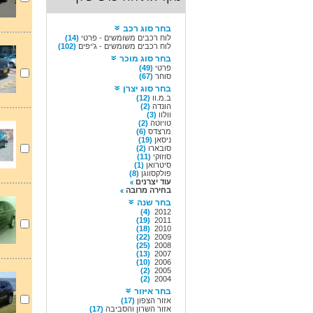
בחר סוג רכב
לוח רכבים משומשים - פרטי
(14)
לוח רכבים משומשים - ג'יפים
(102)
בחר סוג מוכר
פרטי
(49)
סוחר
(67)
בחר סוג יצרן
ב.מ.וו
(12)
הונדה
(2)
וולוו
(3)
טויוטה
(2)
מרצדס
(6)
ניסאן
(19)
סובארו
(2)
סוזוקי
(11)
סיטרואן
(1)
פולקסווגן
(8)
עוד יצרנים
בחירה מרובה
בחר שנה
(4)
2012
(19)
2011
(18)
2010
(22)
2009
(25)
2008
(13)
2007
(10)
2006
(2)
2005
(2)
2004
בחר איזור
אזור הצפון
(17)
אזור השרון והסביבה
(17)