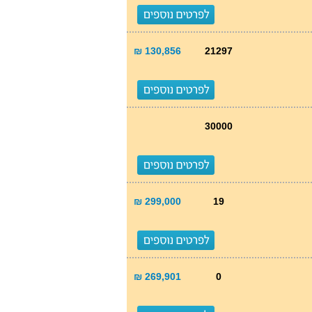
130,856 ₪
21297
30000
299,000 ₪
19
269,901 ₪
0