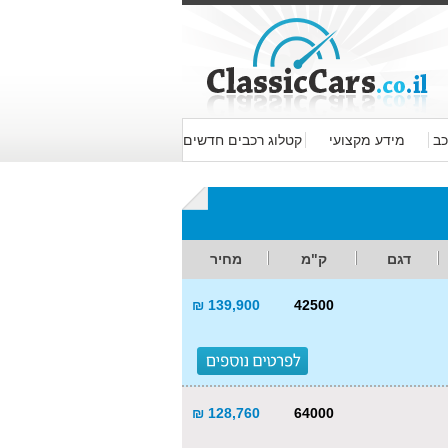
כב
מידע מקצועי
קטלוג רכבים חדשים
דגם
ק"מ
מחיר
139,900 ₪
42500
128,760 ₪
64000