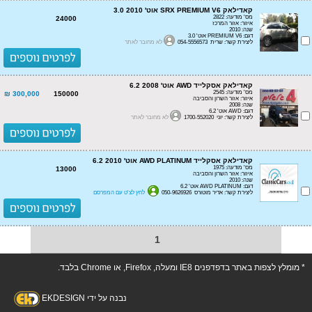
קאדילאק SRX PREMIUM V6 אוט' 3.0 2010
מס' מודעה: 2822
24000
איזור: אזור המרכז
שנה: 2010
דגם: PREMIUM V6 אוט' 3.0
ליצירת קשר: שרית 054-5556573
לא מחובר לאתר
קאדילאק אסקלייד AWD אוט' 6.2 2008
מס' מודעה: 2545
300,000 ₪
150000
איזור: אזור השרון והסביבה
שנה: 2008
דגם: AWD אוט' 6.2
ליצירת קשר: יוני 1700-552020
לא מחובר לאתר
קאדילאק אסקלייד AWD PLATINUM אוט' 6.2 2010
מס' מודעה: 1975
13000
איזור: אזור השרון והסביבה
שנה: 2010
דגם: AWD PLATINUM אוט' 6.2
ליצירת קשר: אדיר מוטורס 050-9626926
לחץ לצ'ט עם המפרסם
1
* מומלץ לצפות באתר בדפדפנים IE8 ומעלה, Firefox, או Chrome בלבד.
נבנה על ידי EKDESIGN