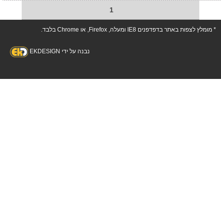
1
* מומלץ לצפות באתר בדפדפנים IE8 ומעלה, Firefox, או Chrome בלבד.
נבנה על ידי EKDESIGN