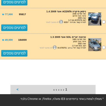
ניסאן מיקרה ACENTA אוט' 1.4 2009
מס' מודעה: 1548
77,000 ₪
95817
איזור: אזור הדרום
שנה: 2009
דגם: ACENTA אוט' 1.4
ליצירת קשר: מכירות *-6020
לא מחובר לאתר
טויוטה יאריס SOL אוט' 1.3 2005
מס' מודעה: 1483
49,000 ₪
184000
איזור: אזור הצפון
שנה: 2005
דגם: SOL אוט' 1.3
ליצירת קשר: דודי ב.רכב 04-6750751
לא מחובר לאתר
>
1
6
5
4
3
2
* מומלץ לצפות באתר בדפדפנים IE8 ומעלה, Firefox, או Chrome בלבד.