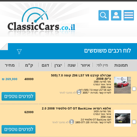
לוח רכבים משומשים
תמונות
איזור
שנה
יצרן
דגם
ק"מ
מחיר
מיין לפי:
שברולט קורבט Z06 LS7 V8 קופה 7.0 (505
כ"ס) 2008
269,000 ₪
40000
מס' מודעה: 1568
איזור: אזור המרכז
שנה: 2008
דגם: LS7 V8 קופה 7.0 (505 כ"ס)
ליצירת קשר: מכירות *-3005
לא מחובר לאתר
אלפא רומיאו GT GT BackLine סלספיד 2.0 2008
מס' מודעה: 1419
62000
איזור: אזור המרכז
שנה: 2008
דגם: GT BackLine סלספיד 2.0
ליצירת קשר: מכירות 1800-077-130
לא מחובר לאתר