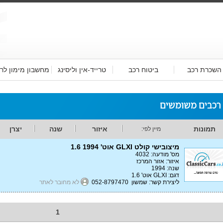
השכרת רכב
ביטוח רכב
טרייד-אין וליסינג
מחשבון מימון לר
 רכבים משומשים
תמונות
איזור
שנה
יצרן
מיין לפי:
מיצובישי קולט GLXI אוט' 1.6 1994
מס' מודעה: 4032
איזור: אזור המרכז
שנה: 1994
דגם: GLXI אוט' 1.6
ליצירת קשר: שמשון 052-8797470
לא מחובר לאתר
1