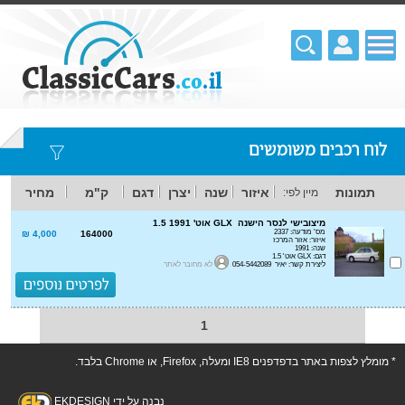
לוח רכבים משומשים
תמונות
איזור
שנה
יצרן
דגם
ק"מ
מחיר
מיין לפי:
מיצובישי לנסר הישנה GLX אוט' 1.5 1991
מס' מודעה: 2337
4,000 ₪
164000
איזור: אזור המרכז
שנה: 1991
דגם: GLX אוט' 1.5
ליצירת קשר: יאיר 054-5442089
לא מחובר לאתר
1
* מומלץ לצפות באתר בדפדפנים IE8 ומעלה, Firefox, או Chrome בלבד.
נבנה על ידי EKDESIGN