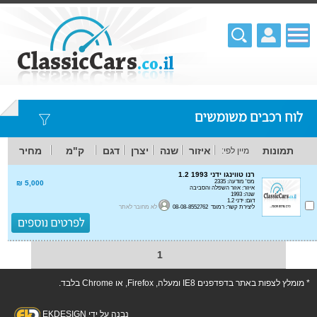
לוח רכבים משומשים
תמונות
איזור
שנה
יצרן
דגם
ק"מ
מחיר
מיין לפי:
רנו טווינגו ידני 1.2 1993
מס' מודעה: 2335
5,000 ₪
איזור: אזור השפלה והסביבה
שנה: 1993
דגם: ידני 1.2
ליצירת קשר: רמונד 08-08-8552762
לא מחובר לאתר
1
* מומלץ לצפות באתר בדפדפנים IE8 ומעלה, Firefox, או Chrome בלבד.
נבנה על ידי EKDESIGN