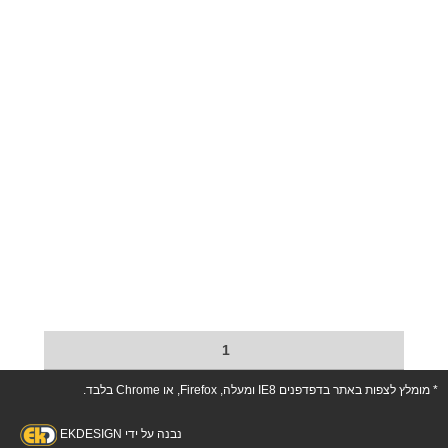
1
* מומלץ לצפות באתר בדפדפנים IE8 ומעלה, Firefox, או Chrome בלבד.
נבנה על ידי EKDESIGN