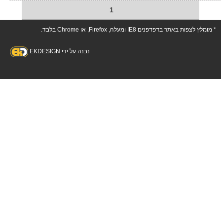
1
* מומלץ לצפות באתר בדפדפנים IE8 ומעלה, Firefox, או Chrome בלבד.
נבנה על ידי EKDESIGN