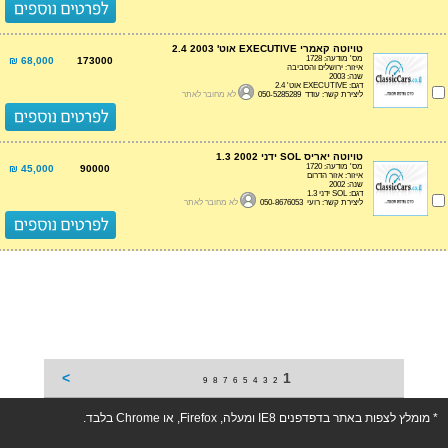
טויוטה קאמרי EXECUTIVE אוט' 2.4 2003
מס' מודעה: 1728
68,000 ₪
173000
איזור: ירושלים והסביבה
שנה: 2003
דגם: EXECUTIVE אוט' 2.4
ליצירת קשר: עודד 050-5285289
לא מחובר לאתר
טויוטה יאריס SOL ידני 1.3 2002
מס' מודעה: 1720
45,000 ₪
90000
איזור: אזור הדרום
שנה: 2002
דגם: SOL ידני 1.3
ליצירת קשר: רועי 050-8676053
לא מחובר לאתר
>
1
9
8
7
6
5
4
3
2
* מומלץ לצפות באתר בדפדפנים IE8 ומעלה, Firefox, או Chrome בלבד.