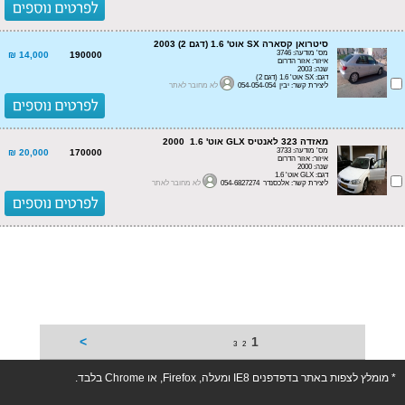
סיטרואן קסארה SX אוט' 1.6 (דגם 2) 2003
מס' מודעה: 3746
14,000 ₪
190000
איזור: אזור הדרום
שנה: 2003
דגם: SX אוט' 1.6 (דגם 2)
ליצירת קשר: יבין 054-054-054
לא מחובר לאתר
מאזדה 323 לאנטיס GLX אוט' 1.6 2000
מס' מודעה: 3733
20,000 ₪
170000
איזור: אזור הדרום
שנה: 2000
דגם: GLX אוט' 1.6
ליצירת קשר: אלכסנדר 054-6827274
לא מחובר לאתר
>
1
3
2
* מומלץ לצפות באתר בדפדפנים IE8 ומעלה, Firefox, או Chrome בלבד.