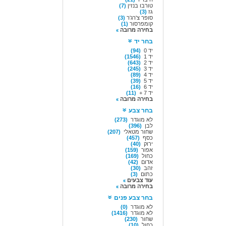
טורבו בנזין
(7)
גז
(3)
סופר צ'רג'ר
(3)
קומפרסור
(1)
בחירה מרובה
בחר יד
יד 0
(94)
יד 1
(1546)
יד 2
(643)
יד 3
(245)
יד 4
(89)
יד 5
(39)
יד 6
(16)
יד 7 +
(11)
בחירה מרובה
בחר צבע
לא מוגדר
(273)
לבן
(396)
שחור מטאלי
(207)
כסף
(457)
ירוק
(40)
אפור
(159)
כחול
(169)
אדום
(42)
זהב
(30)
כתום
(3)
עוד צבעים
בחירה מרובה
בחר צבע פנים
לא מוגדר
(0)
לא מוגדר
(1416)
שחור
(230)
כחול
(10)