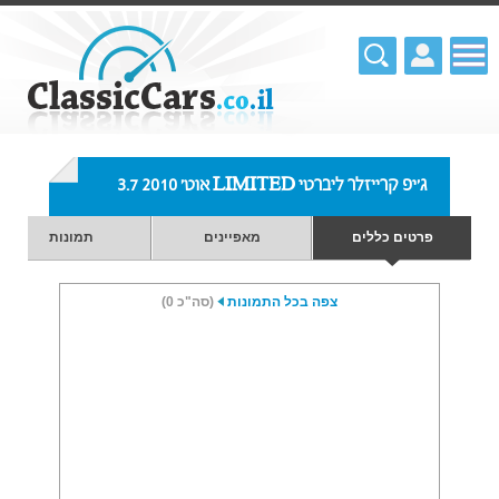
ג'יפ קרייזלר ליברטי LIMITED אוט' 3.7 2010
פרטים כללים
מאפיינים
תמונות
צפה בכל התמונות
(סה"כ 0)