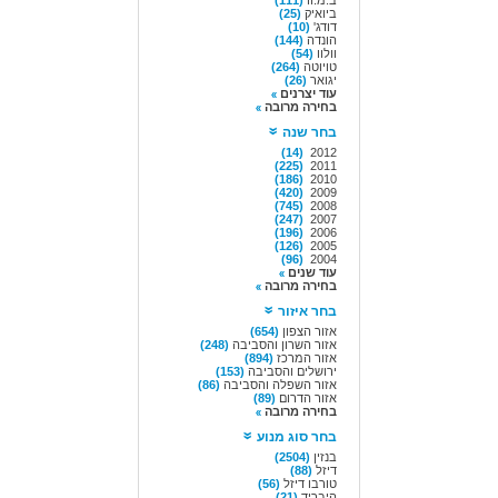
ב.מ.וו
(111)
ביואיק
(25)
דודג'
(10)
הונדה
(144)
וולוו
(54)
טויוטה
(264)
יגואר
(26)
עוד יצרנים
בחירה מרובה
בחר שנה
(14)
2012
(225)
2011
(186)
2010
(420)
2009
(745)
2008
(247)
2007
(196)
2006
(126)
2005
(96)
2004
עוד שנים
בחירה מרובה
בחר איזור
אזור הצפון
(654)
אזור השרון והסביבה
(248)
אזור המרכז
(894)
ירושלים והסביבה
(153)
אזור השפלה והסביבה
(86)
אזור הדרום
(89)
בחירה מרובה
בחר סוג מנוע
בנזין
(2504)
דיזל
(88)
טורבו דיזל
(56)
היבריד
(21)