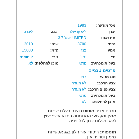
מס' מודעה:
1983
יצרן:
ג'יפ קרייזלר
דגם:
ליברטי
תת דגם:
LIMITED אוט' 3.7
נפח:
3700
שנה:
2010
מנוע:
בנזין
ק"מ:
15000
יד:
יד 1
גיר:
אוטומטי
בעלות נוכחית:
פרטי
מוכן להחלפה:
לא
פרטים טכניים
סוג מנוע:
בנזין
צבע הרכב:
לא מוגדר
צבע פנים הרכב:
לא מוגדר
בעלות נוכחית:
פרטי
מוכן להחלפה:
לא
חברת אדיר מוטורס הינה בעלת שירות
אמין ומקצועי המתמחה ביבוא אישי יעוץ
ללא תשלום ינתן לכל פניה
תוספות:
ריפודי עור חלון בגג אפשרות
מימון וטרייד אין .