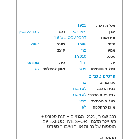
מס' מודעה:
1921
יצרן:
מיצובישי
דגם:
לנסר קלאסיק
תת דגם:
COMFORT אוט' 1.6
נפח:
1600
שנה:
2007
מנוע:
בנזין
ק"מ:
טסט:
1/2010
יד:
יד 1
גיר:
אוטומטי
בעלות נוכחית:
פרטי
מוכן להחלפה:
לא
פרטים טכניים
סוג מנוע:
בנזין
צבע הרכב:
לא מוגדר
צבע פנים הרכב:
לא מוגדר
בעלות נוכחית:
פרטי
מוכן להחלפה:
לא
רכב שמור , גלגלי מגנזיום + הגה ספורט +
ספויילר מדגם EXEUCTIVE SPORT עם
תוספות של כריות אוויר ואיבזור ספורט.
תוספות: