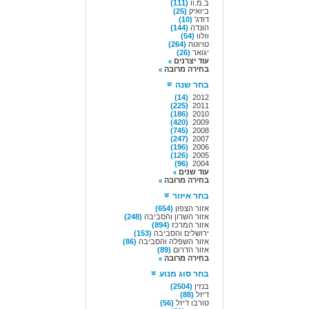
ב.מ.וו
(111)
ביואיק
(25)
דודג'
(10)
הונדה
(144)
וולוו
(54)
טויוטה
(264)
יגואר
(26)
עוד יצרנים
בחירה מרובה
בחר שנה
(14)
2012
(225)
2011
(186)
2010
(420)
2009
(745)
2008
(247)
2007
(196)
2006
(126)
2005
(96)
2004
עוד שנים
בחירה מרובה
בחר איזור
אזור הצפון
(654)
אזור השרון והסביבה
(248)
אזור המרכז
(894)
ירושלים והסביבה
(153)
אזור השפלה והסביבה
(86)
אזור הדרום
(89)
בחירה מרובה
בחר סוג מנוע
בנזין
(2504)
דיזל
(88)
טורבו דיזל
(56)