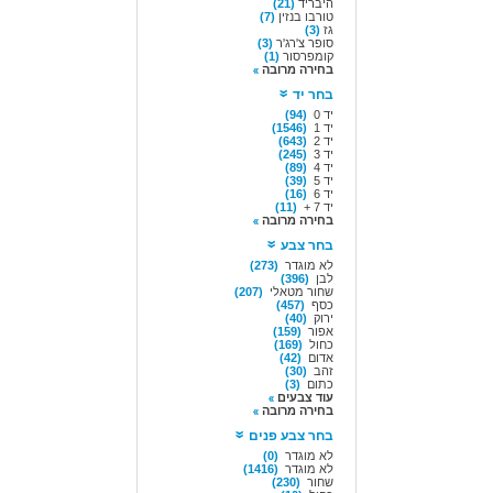
היבריד
(21)
טורבו בנזין
(7)
גז
(3)
סופר צ'רג'ר
(3)
קומפרסור
(1)
בחירה מרובה
בחר יד
יד 0
(94)
יד 1
(1546)
יד 2
(643)
יד 3
(245)
יד 4
(89)
יד 5
(39)
יד 6
(16)
יד 7 +
(11)
בחירה מרובה
בחר צבע
לא מוגדר
(273)
לבן
(396)
שחור מטאלי
(207)
כסף
(457)
ירוק
(40)
אפור
(159)
כחול
(169)
אדום
(42)
זהב
(30)
כתום
(3)
עוד צבעים
בחירה מרובה
בחר צבע פנים
לא מוגדר
(0)
לא מוגדר
(1416)
שחור
(230)