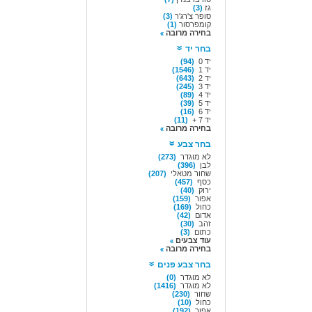
גז
(3)
סופר צ'רג'ר
(3)
קומפרסור
(1)
בחירה מרובה
בחר יד
יד 0
(94)
יד 1
(1546)
יד 2
(643)
יד 3
(245)
יד 4
(89)
יד 5
(39)
יד 6
(16)
יד 7 +
(11)
בחירה מרובה
בחר צבע
לא מוגדר
(273)
לבן
(396)
שחור מטאלי
(207)
כסף
(457)
ירוק
(40)
אפור
(159)
כחול
(169)
אדום
(42)
זהב
(30)
כתום
(3)
עוד צבעים
בחירה מרובה
בחר צבע פנים
לא מוגדר
(0)
לא מוגדר
(1416)
שחור
(230)
כחול
(10)
אפור
(192)