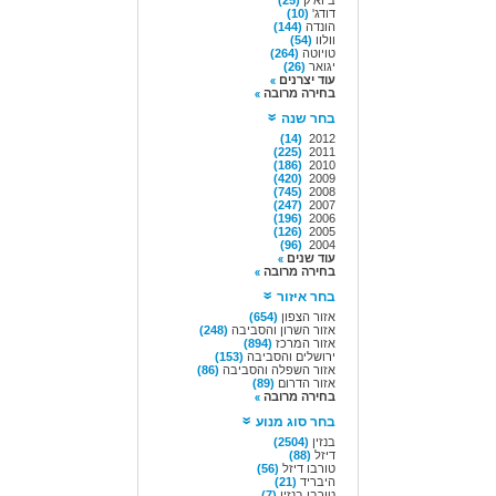
ביואיק
(25)
דודג'
(10)
הונדה
(144)
וולוו
(54)
טויוטה
(264)
יגואר
(26)
עוד יצרנים
בחירה מרובה
בחר שנה
(14)
2012
(225)
2011
(186)
2010
(420)
2009
(745)
2008
(247)
2007
(196)
2006
(126)
2005
(96)
2004
עוד שנים
בחירה מרובה
בחר איזור
אזור הצפון
(654)
אזור השרון והסביבה
(248)
אזור המרכז
(894)
ירושלים והסביבה
(153)
אזור השפלה והסביבה
(86)
אזור הדרום
(89)
בחירה מרובה
בחר סוג מנוע
בנזין
(2504)
דיזל
(88)
טורבו דיזל
(56)
היבריד
(21)
טורבו בנזין
(7)