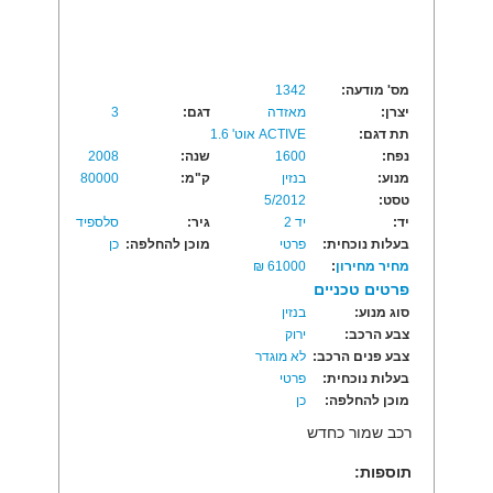
מס' מודעה:
1342
יצרן:
מאזדה
דגם:
3
תת דגם:
ACTIVE אוט' 1.6
נפח:
1600
שנה:
2008
מנוע:
בנזין
ק"מ:
80000
טסט:
5/2012
יד:
יד 2
גיר:
סלספיד
בעלות נוכחית:
פרטי
מוכן להחלפה:
כן
מחיר מחירון
:
61000 ₪
פרטים טכניים
סוג מנוע:
בנזין
צבע הרכב:
ירוק
צבע פנים הרכב:
לא מוגדר
בעלות נוכחית:
פרטי
מוכן להחלפה:
כן
רכב שמור כחדש
תוספות: