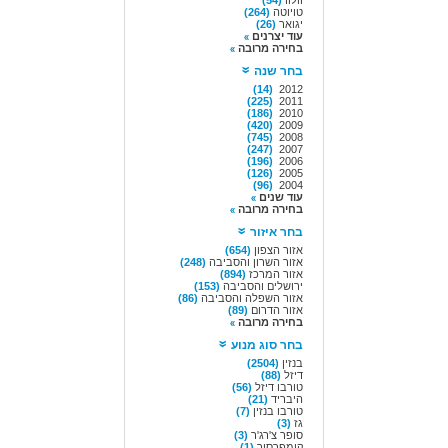
וולוו
(54)
טויוטה
(264)
יגואר
(26)
עוד יצרנים
בחירה מרובה
בחר שנה
(14)
2012
(225)
2011
(186)
2010
(420)
2009
(745)
2008
(247)
2007
(196)
2006
(126)
2005
(96)
2004
עוד שנים
בחירה מרובה
בחר איזור
אזור הצפון
(654)
אזור השרון והסביבה
(248)
אזור המרכז
(894)
ירושלים והסביבה
(153)
אזור השפלה והסביבה
(86)
אזור הדרום
(89)
בחירה מרובה
בחר סוג מנוע
בנזין
(2504)
דיזל
(88)
טורבו דיזל
(56)
היבריד
(21)
טורבו בנזין
(7)
גז
(3)
סופר צ'רג'ר
(3)
קומפרסור
(1)