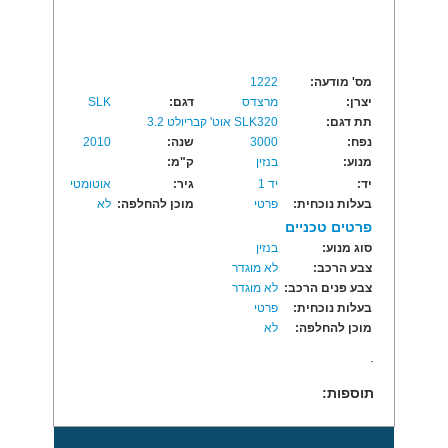
מס' מודעה:
1222
יצרן:
מרצדס
דגם:
SLK
תת דגם:
SLK320 אוט' קבריולט 3.2
נפח:
3000
שנה:
2010
מנוע:
בנזין
ק"מ:
יד:
יד 1
גיר:
אוטומטי
בעלות נוכחית:
פרטי
מוכן להחלפה:
לא
פרטים טכניים
סוג מנוע:
בנזין
צבע הרכב:
לא מוגדר
צבע פנים הרכב:
לא מוגדר
בעלות נוכחית:
פרטי
מוכן להחלפה:
לא
.
תוספות: