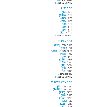
בחירה מרובה
בחר יד
יד 0
(94)
יד 1
(1546)
יד 2
(643)
יד 3
(245)
יד 4
(89)
יד 5
(39)
יד 6
(16)
יד 7 +
(11)
בחירה מרובה
בחר צבע
לא מוגדר
(273)
לבן
(396)
שחור מטאלי
(207)
כסף
(457)
ירוק
(40)
אפור
(159)
כחול
(169)
אדום
(42)
זהב
(30)
כתום
(3)
עוד צבעים
בחירה מרובה
בחר צבע פנים
לא מוגדר
(0)
לא מוגדר
(1416)
שחור
(230)
כחול
(10)
אפור
(192)
לבן
(29)
קרם
(118)
אדום
(7)