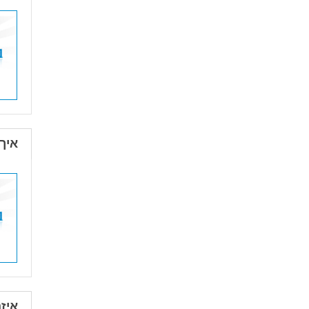
איך
איז