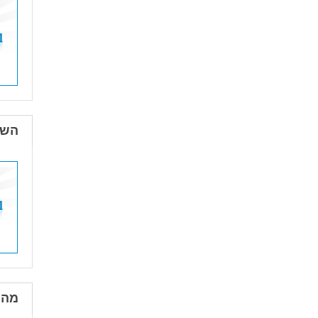
השפ
מהו