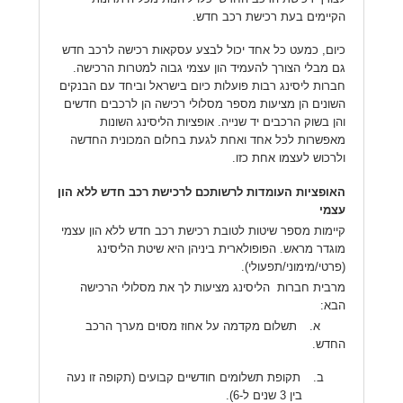
הקיימים בעת רכישת רכב חדש.
כיום, כמעט כל אחד יכול לבצע עסקאות רכישה לרכב חדש
גם מבלי הצורך להעמיד הון עצמי גבוה למטרות הרכישה.
חברות ליסינג רבות פועלות כיום בישראל וביחד עם הבנקים
השונים הן מציעות מספר מסלולי רכישה הן לרכבים חדשים
והן בשוק הרכבים יד שנייה. אופציות הליסינג השונות
מאפשרות לכל אחד ואחת לגעת בחלום המכונית החדשה
ולרכוש לעצמו אחת כזו.
האופציות העומדות לרשותכם לרכישת רכב חדש ללא הון
עצמי
קיימות מספר שיטות לטובת רכישת רכב חדש ללא הון עצמי
מוגדר מראש. הפופולארית ביניהן היא שיטת הליסינג
(פרטי/מימוני/תפעולי).
מרבית חברות הליסינג מציעות לך את מסלולי הרכישה
הבא:
א.
תשלום מקדמה על אחוז מסוים מערך הרכב
החדש.
ב.
תקופת תשלומים חודשיים קבועים (תקופה זו נעה
בין 3 שנים ל-6).