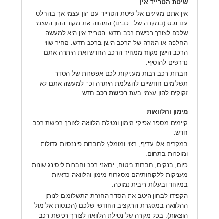
שיטת הטרייד אין
אין אתם מגיעים אל שיטת הטרייד עם הון עצמי אך בהחלט
עם נכס (במקרה של רכבים) המהווה את מקור ההון העצמי
שלכם לצורך רכישת רכב חדש. הטרייד אין היא למעשה
החלפה או המרה של הרכב הישן ברכב חדש. מחיר שווי
הרכב הישן מקוזז ממחיר הרכב החדש ואת היתרה אתם
נדרשים להוסיף.
חברות רכב רבות מעניקות לכם אפשרות של הסדר
תשלומים חודשיים להשלמת היתרה וכך למעשה אתם לא
זקוקים להון עצמי בעת
רכישת רכב
חדש.
מימון והלוואות
קיימים מספר אפיקי מימון ונטילת הלוואה לצורך רכישת רכב
חדש.
במקרים אלו עדיף, רצוי ומומלץ לחברות פיננסיות גדולות
ומוכרות בתחום.
כיום, בנקים, חברות ביטוח, יבואני רכב וחברות ליסינג שונות
מעניקות ללקוחותיהם מסגרות מימון והלוואה כדאיות
במיוחד ובעלות ריבית נמוכה.
הקפידו לבחון היטב את הסדר החזרת התשלומים לנותן
ההלוואה במסגרת התקציב החודשי שלכם (הכנסות אל מול
הוצאות). בכל מקרה של נטילת הלוואה לצורך רכישת רכב