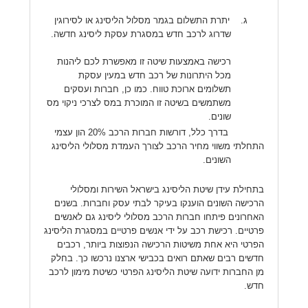
ג.
יתרת התשלום בגמר מסלול הליסינג או לסירוגין
שדרוג לרכב חדש במסגרת עסקת ליסינג חדשה.
רכישה באמצעות שיטה זו מאפשרת לכם ליהנות
מכל היתרונות של רכב חדש במעין עסקת
תשלומים ארוכת טווח. כמו כן, חברות ועסקים
משתמשים בשיטה זו המוכרת במס לצרכי ניקוי מס
שונים.
בדרך כלל, דורשות חברות הרכב 20% הון עצמי
התחלתי משווי מחיר הרכב לצורך העמדת מסלולי הליסינג
השונים.
בתחילת עידן שיטת הליסינג בישראל השירות ומסלולי
הרכישה השונים הוענקו בעיקר לבתי עסק וחברות. בשנים
האחרונים פיתחו חברות הרכב מסלולי ליסינג גם לאנשים
פרטיים. רכישת רכב על ידי אנשים פרטיים במסגרת הליסינג
הפרטי היא אחת משיטות הרכישה הנפוצות ביותר, רכבים
חדשים רבים שאתם רואים בכבישי ארצנו נרכשו כך. בחלק
מן החברות ידועה שיטת הליסינג הפרטי כשיטת מימון לרכב
חדש.