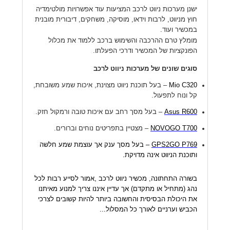
ישנן מערכות ניווט לרכב המציעות עוד אפשרויות מולטימדיה
חוץ מניווט, לרבות וידאו, מוסיקה, משחקים, דיבורית מובנית
במכשיר ועוד.
מומלץ טרם ההרכבה והשימוש ברכב ללמוד את מכלול
הפונקציות של המכשיר ודרכי הפעלתו.
סוגים שונים של מערכות ניווט לרכב
Mio C320
– בעל תוכנת ניווט מצוינת, איכות שמע משובחת,
קל ונוח לתפעול.
Asus R600
– בעל מסך רחב עם איכות טובה ורמקול חזק.
NOVOGO T700
– מצטיין בתפריטים נוחים וברורים.
GPS2GO P769
– בעל מסך ענק אך עוצמת שמע חלשה
ותוכנת הניווט אינה מדויקת.
בשורה התחתונה, מכשיר ניווט לרכב ,אמור לסייע רבות לכל
נהג (מתחיל או מתקדם) אך עדיין איננו צריך למנוע מאיתנו
את היכולת הבסיסית והחשובה ביותר להיות קשובים לצרכי
הכביש וערניים לאורך כל המסלול...