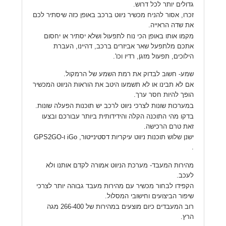
גדולים יותר לכל דרוש.
זכרו, אסור להניח מכשיר ניווט ברכב באופן כזה שיסתיר לכם
את שדה הראייה.
מקמו אותו באופן הכי נוח לתפעול ושלא יסתיר או יחסום
אתכם מלתפעל שאר אביזרים ברכב, דהיינו, העברת
הילוכים, תפעול מזגן, רדיו וכו'.
שמע- חשוב לבדוק את רמת השמע של הרמקול.
אם לא תבינו או לא תשמעו היטב את הוראות הניווט המכשיר
הופך להיות חסר ערך.
במערכות שונות לצרכי ניווט לרכב יש תוכנות הפעלה שונות.
בדקו מהי התוכנה הקלה והידידותית ביותר עבורכם ובצעו
זאת טרם הרכישה.
ישנן שלוש תוכנות ניווט עיקריות
דסטינייטור,
iGo
ו-
GPS2GO
.
מהירות המעבד- מערכת הניווט אמורה לקדם אותנו ולא
לעכב.
הקפידו לבחור מכשיר עם מהירות מעבד גבוהה יותר לצרכי
שיפור הביצועים וחישובי המסלול.
רוב המעבדים כיום מוצעים במהירות של 266-400 מגה
הרץ.