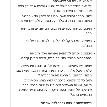
אופנועים – לא מה שחשבתם
קלישאה מספר אחת והלוואי שהיינו שומעים אותה רק פעם
אחת היא:
'
אופנועים זה מסוכן'.
להלן, מספר נתונים אשר יעזרו לכם להבין מדוע הסכנה
טמונה באופי הרכיבה שלכם על האופנוע ולא באופנוע עצמו:
האופנועים יותר בטוחים מרכבים, הם עוצרים הרבה יותר
מהר.
האופנוע הוא כלי קל ולכן קל יותר לעצור אותו על ידי
הבולמים.
אופנועים יכולים להתחמק מפגיעה מכלי רכב ו\או
בהתחמקות מהולכי רגל. הם קלים, זריזים וכמובן קטנים.
אומנם אין לאופנועים מה שמגן על רוכביהם בזמן פגיעה
כלשהי, אבל סליחה... כרית האוויר בתוך הרכב העשויה מבד
מגנה יותר טוב על הראש מאשר הקסדה ?
האם כל מה שנמצא ברכב לא יפגע בנהג ונוסעיו בזמן
תאונה, זגוגיות השמשות שיתנפצו על יושבי הרכב, הפח
שיתעקם על נוסעיו, ההגה שיקרוס על הנהג ושאר החפצים
הנמצאים ברכב?
השתכנעתם ? בואו נבחר לכם אופנוע