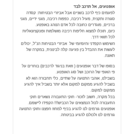
אופנועים, אל תרכב לבד
לפעמים כיף לרכב בשניים אבל אביזרי הבטיחות: קסדה
סגורה ותקנית, מעיל רכיבה, כפפות רכיבה, מגני ידיים, מגני
ברכיים, מוגדרים כחובה לכל אדם הנוהג באופנוע.
כיום, תוכלו למצוא חליפות רכיבה מושלמות ופונקציונאליות
לכל תוואי דרך.
השימוש הקפדני והיומיומי של אביזרי הבטיחות הנ"ל, יכולים
לעשות את ההבדל בין פגיעה קלה לבינונית, במקרה של
תאונה.
בסופו של דבר אופנועים ( וזאת בניגוד לרכבים) בוחרים על
פי האופי של הרוכב ושל סוג האופנוע.
בשבילנו, אוהבי התנועה על שתיים, כלי תחבורה הוא לא
בשביל להגיע ממקום למקום אלא יותר בשביל איך להגיע
ממקום למקום.
בכל מקרה, חשוב לזכור- חוקי התעבורה נשארים חוקי
התעבורה לכול הנמצאים על הכביש!!! הקפידו ליישמם.
אופנועים גורמים לנו להגיע בכיף למחוז חפצנו וחוקי התנועה
גורמים לנו ולכולם להגיע בביטחה.
שתף ברשתות חברתיות: