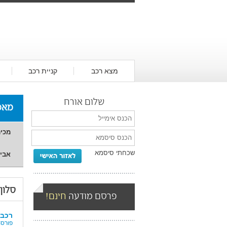
מצא רכב
קניית רכב
שלום אורח
מאמ
מכיר
שכחתי סיסמא
אביז
סלון
פרסם מודעה
חינם!
רכבי
פורסם: 15/12/2011 מאת: