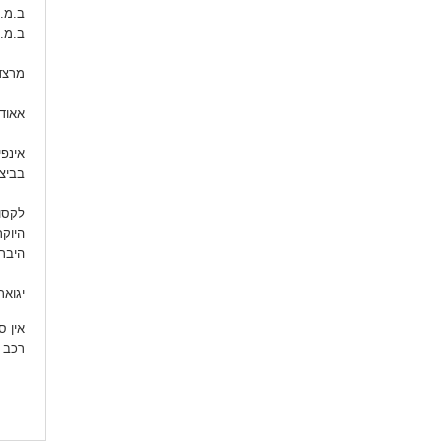
ב.מ.ו
ב.מ.ו
מרצ
אאוד
אינפי
בב
לקסוס
היוקר
ה
יגואר
אין ס
רכב 