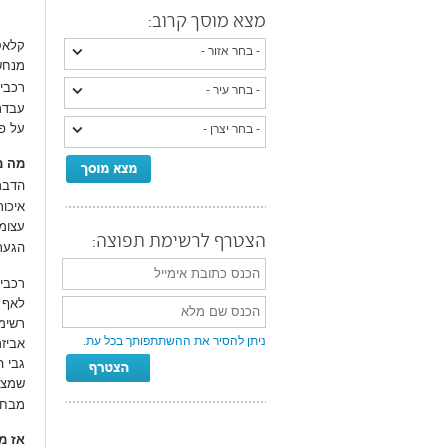
מצא מוסך קרוב:
קלאסה
מנחשי
רכבי 
עבדת
על פ
מה מ
הדבר 
איכות
עצומ
הצטרף לרשימת תפוצה:
הגעת
רכבי 
לאף 
רשימת
ניתן להסיר את ההשתתפותך בכל עת.
אביז
גבי ה
שמצוי
מבחר 
אז מ