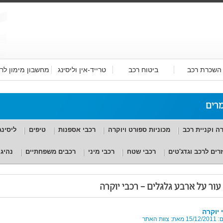
השכרת רכב
ביטוח רכב
טרייד-אין וליסינג
מחשבון מימון לר
רים
ה וקניית רכב
מכוניות ספורט ויוקרה
רכבי אספנות
טיפים
ליסינג
רים לרכב וגדג'טים
רכבי שטח
רכבי מיני
רכבים משפחתיים
נהיג
 עור על ארבע גלגלים – רכבי יוקרה
 יוקרה
 צוות האתר