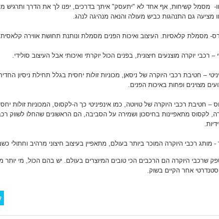
ו- מסמל קשיחות, אף אחד לא "יתעסק" איתך בדרכים, יפנו לך את הדרך ותרגיש מל
ו מציעה גם התנהגות כביש מעולה והנאה מנהיגה לנהג.
דס- מסמלת קלאסיות. העיצוב ואיכות הפנים מסמלת ונותנת תח
י – רכבי יוקרה מוצנעים חיצונית, בפנים הכול יוקרתי ואיכותי אבל
ניטי – חטיבת רכבי היוקרה של ניסאן, מכוניות זולות יחסית בגלל תחילת ניסיון החדיר
יצועים מצוינים ופחות באיכות הפנים.
 – חטיבת רכבי היוקרה של טויוטה, כמו אינפיניטי כך ה-לקסוס, המכוניות זולות יח
ה, לקסוס מתאפיינות בחיסכון ושמירה על הסביבה, הם הראשונים שהחלו לשווק רכבי
יברידיות
 - מותג רכבי היוקרה המוכר ביותר בעולם, מתאפיין בעיצוב חיצוני מרהיב וחתולי כשמ
פק שרכבי היוקרה הם הרכבים הכי טובים המיוצרים בעולם. יש בהם הכול, מי יותר 
סטנדרטי אחר הקיים בשוק.