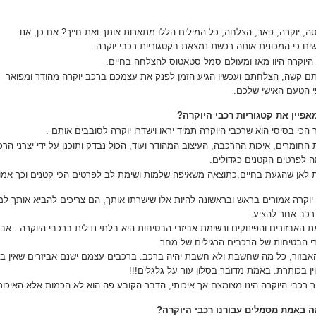
, יוקרה, פאר, הצלחה, כל המילים הללו מתארות אותך ואת חייך? אם כן, אנו
ם כי המכונית אותה רכשת נמצאת בקטגוריית רכבי יוקרה.
היוקרה היוו מאז ומעולם סמל סטאטוס להצלחה בחיים.
ם קשה, הצלחתם ועכשיו הגיע הזמן לפנק את עצמכם ברכב יוקרה מהודר ומפואר
י הטעם האישי שלכם.
אפיין את קטגוריות רכבי היוקרה?
הכי בסיסי הוא שרכבי היוקרה תמיד יראו וישדרו יוקרה לסובבים אותם .
 החומרים, איכות ההרכבה, העיצוב המהודר ועוד, הכול נבדק ותוכנן על ידי יצרני הר
ה לפרטים הקטנים כגדולים.
 לאן שהגעת בחיים,כתוצאה משאיפה שלמות ושימת לב לפרטים הכי קטנים וכך אמ
יוקרה אמורים בראש ובראשונה להיות אלו שישרתו אותך, הם צריכים להביא אותך למ
רכב אחר להציע.
 האבזורים והפינוקים ורשימת אביזרי הבטיחות היא בלתי נדלית ברכבי היוקרה . אביז
רי הבטיחות של הרכבים הרגילים של מחר.
אבזור, כל מה שחשבת ולא חשבת יהיה ברכב. ברכבים עצמם ישנם אביזרים שאין בבת
ן בכותרת: באמת מדובר בסלון עור על גלגלים!!!
רכבי היוקרה הינו מצומצם אך איכותי, הדבר הקובע פה הוא לא הכמות אלא האיכות
ה באמת מסמלים עבורנו רכבי היוקרה?