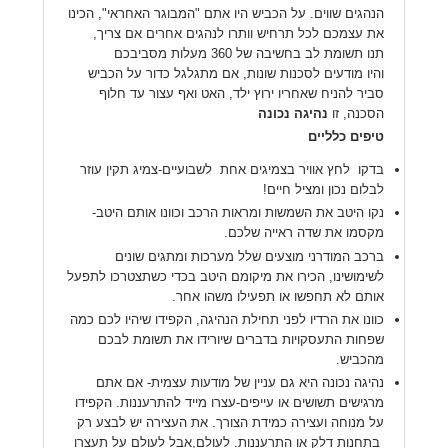
הנהגים שווים. על הכביש היו אתם "המבוגר האחראי", הכינו
את עצמכם לכל תרחיש וותרו לנהגים אחרים אם צריך,
תנו תשומת לב בחשיבה של 360 מעלות מסביבכם
והיו מודעים לסכנות שונות, אם מתגלגל כדור על הכביש
סביר להניח שאחריו ירוץ ילד, האט ואף עצור עד חלוף
הסכנה, זו
נהיגה נכונה
טיפים כלליים
בדקו לחץ אוויר בצמיגים אחת לשבועיים-צמיג תקין עוזר
לבלום נכון ומציל חיים!
נקו היטב את השמשות ומראות הרכב וכוונו אותם היטב-
מקסמו את שדה ראייה שלכם.
ברכב המודרני מוצעים שלל מערכות ומתגים שונים
לשימושינו, הכירו את מיקומם היטב בכדי כשתצטרכו לתפעל
אותם לא תחפשו או תפעילו משהו אחר.
כוונו את הרדיו לפני תחילת הנהיגה, הקפידו שיהיו לכם כמה
שפחות התעסקויות בדברים שיורידו את תשומת לבכם
מהכביש.
נהיגה נכונה היא גם עניין של מודעות עצמית- אם אתם
מרגישים תשושים או עייפים-עצרו מייד להתרעננות. הקפידו
על מנוחה ועצירה כמידת הצורך. את העצירה יש לבצע רק
בתחנות דלק או התרעננות. לעולם,אבל לעולם על תעצרו