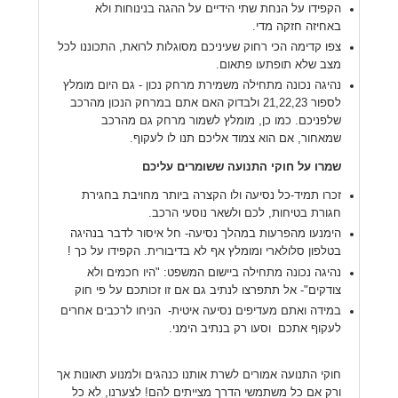
הקפידו על הנחת שתי הידיים על ההגה בנינוחות ולא
באחיזה חזקה מדי.
צפו קדימה הכי רחוק שעיניכם מסוגלות לרואת, התכוננו לכל
מצב שלא תופתעו פתאום.
נהיגה נכונה מתחילה משמירת מרחק נכון - גם היום מומלץ
לספור 21,22,23 ולבדוק האם אתם במרחק הנכון מהרכב
שלפניכם. כמו כן, מומלץ לשמור מרחק גם מהרכב
שמאחור, אם הוא צמוד אליכם תנו לו לעקוף.
שמרו על חוקי התנועה ששומרים עליכם
זכרו תמיד-כל נסיעה ולו הקצרה ביותר מחויבת בחגירת
חגורת בטיחות, לכם ולשאר נוסעי הרכב.
הימנעו מהפרעות במהלך נסיעה- חל איסור לדבר בנהיגה
בטלפון סלולארי ומומלץ אף לא בדיבורית. הקפידו על כך !
נהיגה נכונה מתחילה ביישום המשפט: "היו חכמים ולא
צודקים"- אל תתפרצו לנתיב גם אם זו זכותכם על פי חוק
במידה ואתם מעדיפים נסיעה איטית- הניחו לרכבים אחרים
לעקוף אתכם וסעו רק בנתיב הימני.
חוקי התנועה אמורים לשרת אותנו כנהגים ולמנוע תאונות אך
ורק אם כל משתמשי הדרך מצייתים להם! לצערנו, לא כל