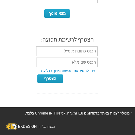
הצטרף לרשימת תפוצה:
ניתן להסיר את ההשתתפותך בכל עת.
* מומלץ לצפות באתר בדפדפנים IE8 ומעלה, Firefox, או Chrome בלבד.
נבנה על ידי EKDESIGN