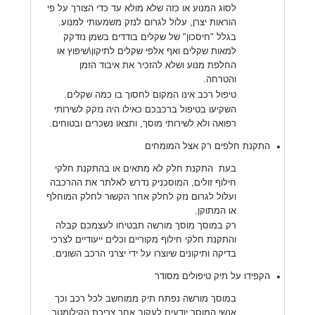
לסוג המנוע או כזה שלא מולא עד כדי הצורך על פי
הוראות יצרן, עלול לגרום לנזק משמעותי למנוע.
בגלל "חיסכון" של שקלים בודדים בשמן נזדקק
למאות שקלים ואף אלפי שקלים לתיקון\שיפוץ או
החלפת מנוע ושלא להזכיר את איבוד הזמן
והטרחה.
טיפול רכב אינו המקום לחסוך בו כמה שקלים.
השקיעו בטיפול ברכבכם כאילו היה נזקק לשירותי
רפואה ולא לשירותי מוסך, ותצאו נשכרים ובטוחים.
התקנת חלפים רק אצל המומחים
בעת התקנת חלק לא מתאים או בהתקנת חלקי
חילוף זולים, המוסכניק נדרש לאלתר את ההרכבה
ועלול לגרום נזק לחלק אחר הקשור לחלק המוחלף
או המתוקן.
רק במוסך מוסך מורשה תבטיחו לעצמכם קבלה
והתקנת חלקי חילוף מקוריים וכלים ייעודיים לצרכי
בדיקה ותיקונים שיוצרו על ידי יצרני הרכב השונים.
הקפידו על תיק טיפולים מסודר
במוסך מורשה נפתח תיק ממוחשב לכל רכב וכך
אנשי המוסך יודעים לעקוב אחר צריכת הקילומטר