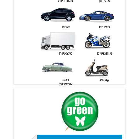
מיניואן
מסחריות
ספורט
שטח
אופנועים
משאיות
קטנוע
רכב
אספנות