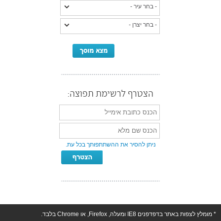
הצטרף לרשימת תפוצה:
ניתן להסיר את ההשתתפותך בכל עת.
* מומלץ לצפות באתר בדפדפנים IE8 ומעלה, Firefox, או Chrome בלבד.